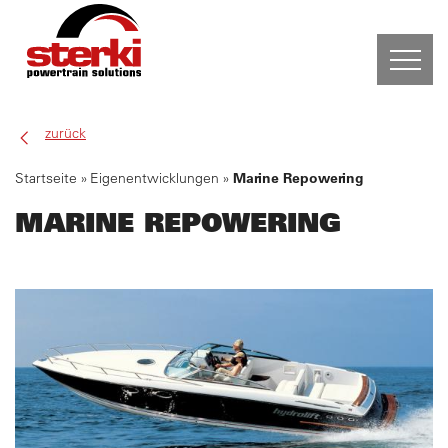
zurück
PRODUKTE
Startseite
Eigenentwicklungen
Marine Repowering
EIGENENTWICKLUNGEN
MARINE REPOWERING
ARBEITSBÜHNE
BOOTSTRANSPORTER
FAHRZEUGUMBAUTEN
HYDDRAULIKAGGREGATE
MARINE REPOWERING