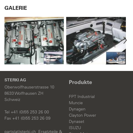
GALERIE
STERKI AG
Produkte
Oberwolfhauserstrasse 10
8633 Wolfhausen ZH
FPT Industrial
Schweiz
Muncie
Dynagen
Tel +41 (0)55 253 26 00
Clayton Power
Fax +41 (0)55 253 26 09
Dynaset
ISUZU
parts(at)sterki.ch
Ersatzteile &