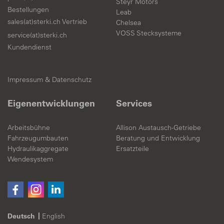
Steyr Motors
Bestellungen
Leab
sales(at)sterki.ch
Vertrieb
Chelsea
VOSS Stecksysteme
service(at)sterki.ch
Kundendienst
Impressum & Datenschutz
Eigenentwicklungen
Services
Arbeitsbühne
Allison Austausch-Getriebe
Fahrzeugumbauten
Beratung und Entwicklung
Hydraulikaggregate
Ersatzteile
Wendesystem
Deutsch
English