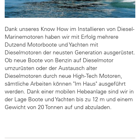
WENDESYSTEM
SERVICES
Dank unseres Know How im Installieren von Diesel-
Marinemotoren haben wir mit Erfolg mehrere
ÜBER UNS
Dutzend Motorboote und Yachten mit
Dieselmotoren der neusten Generation ausgerüstet.
KONTAKT
Ob neue Boote von Benzin auf Dieselmotor
umzurüsten oder der Austausch alter
Dieselmotoren durch neue High-Tech Motoren,
News und Messen
sämtliche Arbeiten können "Im Haus" ausgeführt
Jobs
werden. Dank einer mobilen Hebeanlage sind wir in
der Lage Boote und Yachten bis zu 12 m und einem
Downloads
Gewicht von 20 Tonnen auf und abzuladen.
Deutsch
English