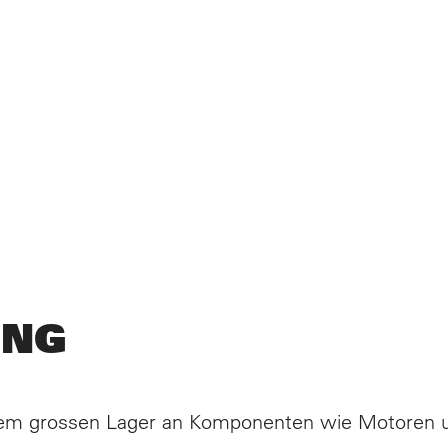
DUKTE
ENENTWICKLUNGEN
UNG
VICES
ISON AUSTAUSCH-GETRIEBE
inem grossen Lager an Komponenten wie Motoren u