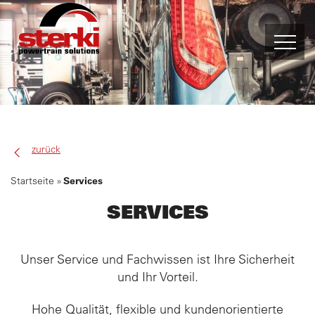
PRODUKTE
EIGENENTWICKLUNGEN
zurück
Startseite
Services
SERVICES
SERVICES
ALLISON AUSTAUSCH-GETRIEBE
BERATUNG UND ENTWICKLUNG
Unser Service und Fachwissen ist Ihre Sicherheit
und Ihr Vorteil.
ERSATZTEILE
Hohe Qualität, flexible und kundenorientierte
REPARATURSERVICE