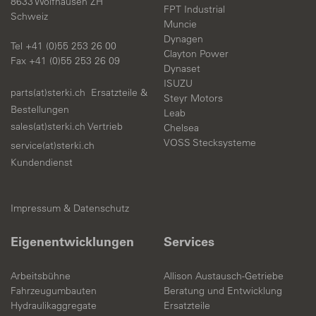
8633 Wolfhausen ZH
FPT Industrial
Schweiz
Muncie
Dynagen
Tel +41 (0)55 253 26 00
Clayton Power
Fax +41 (0)55 253 26 09
Dynaset
ISUZU
parts(at)sterki.ch
Ersatzteile &
Steyr Motors
Bestellungen
Leab
sales(at)sterki.ch
Vertrieb
Chelsea
VOSS Stecksysteme
service(at)sterki.ch
Kundendienst
Impressum & Datenschutz
Eigenentwicklungen
Services
Arbeitsbühne
Allison Austausch-Getriebe
Fahrzeugumbauten
Beratung und Entwicklung
Hydraulikaggregate
Ersatzteile