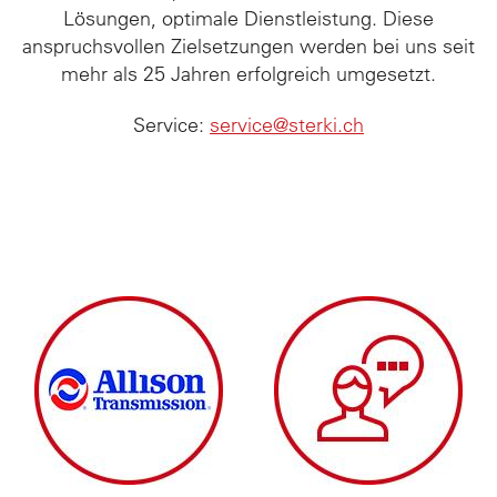
Lösungen, optimale Dienstleistung. Diese
anspruchsvollen Zielsetzungen werden bei uns seit
ÜBER UNS
mehr als 25 Jahren erfolgreich umgesetzt.
KONTAKT
Service:
service@sterki.ch
News und Messen
Jobs
Downloads
Deutsch
English